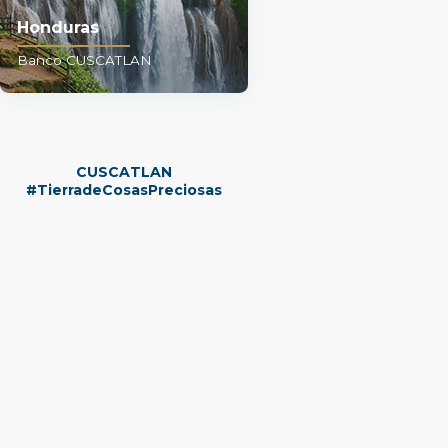
Honduras
Banco CUSCATLAN
CUSCATLAN
#TierradeCosasPreciosas